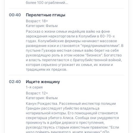
более 100 ограблений...
00:40
Перелетные птицы
Возраст: 18+
Категория: Фильм
Рассказ о жизни семьи индейцев вайю на фоне
зарождения наркоторговли в Колумбии в 60-70-х
годах. Колумбийские фермеры начинают массовое
разведение коки и становятся "предпринимателями". В
пустыне Гуахира местная семья вайю берет на себя
руководящую роль в этом новом "бизнесе". Богатство
и власть переплетаются с братоубийственной войной,
которая серьезно угрожает их семье, их жизни и
традициям их предков.
02:40
Ищите женщину
1-я серия
Возраст: 12+
Категория: Фильм
Канун Рождества. Рассеянный инспектор полиции
Гранден расследует убийство владельца
нотариальной конторы. Его помощницей становится
секретарша убитого Алиса. Сообща они умудряются
проникнуть в дебри дерзкого преступления,
руководствуясь старым известным правилом: "Если
надо поймать виноватого, ищите женщину".nПо