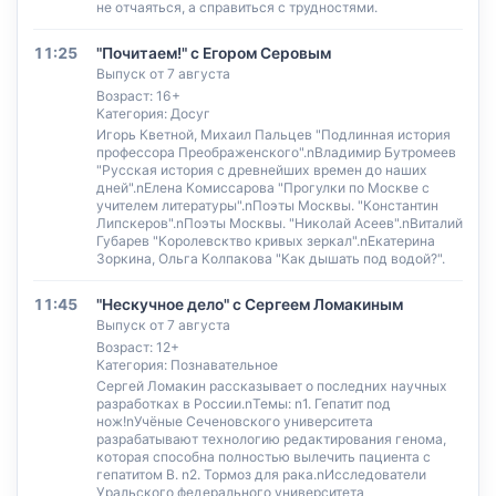
не отчаяться, а справиться с трудностями.
11:25
"Почитаем!" с Егором Серовым
Выпуск от 7 августа
Возраст: 16+
Категория: Досуг
Игорь Кветной, Михаил Пальцев "Подлинная история
профессора Преображенского".nВладимир Бутромеев
"Русская история с древнейших времен до наших
дней".nЕлена Комиссарова "Прогулки по Москве с
учителем литературы".nПоэты Москвы. "Константин
Липскеров".nПоэты Москвы. "Николай Асеев".nВиталий
Губарев "Королевсктво кривых зеркал".nЕкатерина
Зоркина, Ольга Колпакова "Как дышать под водой?".
11:45
"Нескучное дело" с Сергеем Ломакиным
Выпуск от 7 августа
Возраст: 12+
Категория: Познавательное
Сергей Ломакин рассказывает о последних научных
разработках в России.nТемы: n1. Гепатит под
нож!nУчёные Сеченовского университета
разрабатывают технологию редактирования генома,
которая способна полностью вылечить пациента с
гепатитом B. n2. Тормоз для рака.nИсследователи
Уральского федерального университета