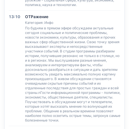
рубежом - социальная сфера, культура, экономика,
политика, наука и технологии.
13:10
ОТРажение
Категория: Инфо
По будням в прямом эфире обсуждаем актуальные
сегодня социальные и политические проблемы,
новости экономики, культуры, образования и прочих
важных сфер общественной жизни. Свою точку зрения
высказывают эксперты и непосредственные
участники событий. В студии программы разбираем
истории, получившие резонанс не только в столице, но
и в регионах. Мы выслушиваем разные мнения,
анализируем и интерпретируем факты, чтобы
досконально разобраться в ситуации и дать зрителям
возможность увидеть максимально полную картину
произошедшего. В живом обсуждении становятся
очевидными скрытые причины событий и их
отдаленные последствия для простых граждан и всей
страны.nГости информационной программы - политики,
экономисты, общественные деятели, специалисты.
Поучаствовать в обсуждении могут и телезрители,
которые хотят высказать мнение по волнующей их
проблеме. Общение в реальном времени позволяет
наиболее полно осветить острые темы, затронув самые
болезненные точки.