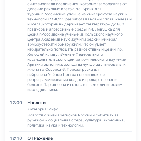
синтезировали соединения, которые "замораживают"
деление раковых клеток. n3. Броня для
турбин.nРоссийские учёные из Университета науки и
технологий МИСИС разработали новый сплав железа и
никеля, который выдерживает температуры до 800
градусов и агрессивные среды. n4. Ловушка для
цезия.nРоссийские учёные из Кольского научного
центра Академии наук изучили редкий минерал
армбрустерит и обнаружили, что он умеет
избирательно поглощать радиоактивный цезий. n5.
Холод ей к лицу.nУченые Федерального
исследовательского центра комплексного изучения
Арктики выяснили: женщины лучше адаптированы к
жизни на Севере.n6. Перезагрузка для
нейронов.nУчёные Центра генетического
репрограммирования создали препарат лечения
болезни Паркинсона и готовятся к доклиническим
исследованиям.
12:00
Новости
Категория: Инфо
Новости о жизни регионов России и событиях за
рубежом - социальная сфера, культура, экономика,
политика, наука и технологии.
12:10
ОТРажение