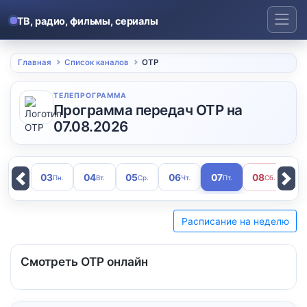
Skip
to
ТВ, радио, фильмы, сериалы
content
Главная
Список каналов
ОТР
ТЕЛЕПРОГРАММА
Программа передач ОТР на
07.08.2026
03
04
05
06
07
08
0
Пн.
Вт.
Ср.
Чт.
Пт.
Сб.
Previous
Next
Расписание на неделю
Смотреть ОТР онлайн