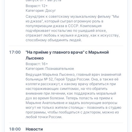
Возраст: 12+
Категория: Досуг
Саундтрек к советскому музыкальному фильму "Мы
из джаза", который сыграл огромную роль в
популяризации джаза в СССР. Композиция
подчёркивает ностальгию по ушедшей эпохе,
отражает любовь к музыке и джазу, как к искусству,
способному объединять людей.
17:00
"На приёме у главного врача" с Марьяной
Лысенко
Возраст: 16+
Категория: Познавательное
Ведущая Марьяна Лысенко, главный врач знаменитой
больницы № 52, Герой Труда России. Она, а также её
коллеги расскажут, к какому врачу обратиться при
настораживающих симптомах, на что обратить
внимание при лечении, как поддержать моральный
дух во время болезни. Теперь попасть на прием к
Марьяне Анатольевне и задать волнующие вопросы
могут не только жители столицы - позвонить в студию
программы, чтобы пообщаться с доктором, можно из
любой точки России.
18:00
Новости