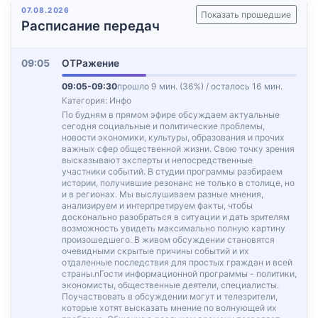
07.08.2026
Показать прошедшие
Расписание передач
09:05
ОТРажение
09:05-09:30
прошло 9 мин. (36%) / осталось 16 мин.
Категория: Инфо
По будням в прямом эфире обсуждаем актуальные
сегодня социальные и политические проблемы,
новости экономики, культуры, образования и прочих
важных сфер общественной жизни. Свою точку зрения
высказывают эксперты и непосредственные
участники событий. В студии программы разбираем
истории, получившие резонанс не только в столице, но
и в регионах. Мы выслушиваем разные мнения,
анализируем и интерпретируем факты, чтобы
досконально разобраться в ситуации и дать зрителям
возможность увидеть максимально полную картину
произошедшего. В живом обсуждении становятся
очевидными скрытые причины событий и их
отдаленные последствия для простых граждан и всей
страны.nГости информационной программы - политики,
экономисты, общественные деятели, специалисты.
Поучаствовать в обсуждении могут и телезрители,
которые хотят высказать мнение по волнующей их