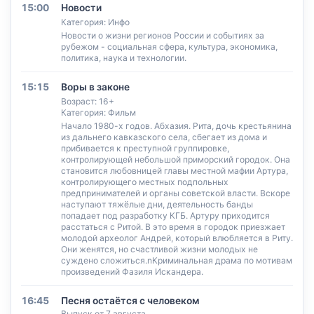
15:00
Новости
Категория: Инфо
Новости о жизни регионов России и событиях за
рубежом - социальная сфера, культура, экономика,
политика, наука и технологии.
15:15
Воры в законе
Возраст: 16+
Категория: Фильм
Начало 1980-х годов. Абхазия. Рита, дочь крестьянина
из дальнего кавказского села, сбегает из дома и
прибивается к преступной группировке,
контролирующей небольшой приморский городок. Она
становится любовницей главы местной мафии Артура,
контролирующего местных подпольных
предпринимателей и органы советской власти. Вскоре
наступают тяжёлые дни, деятельность банды
попадает под разработку КГБ. Артуру приходится
расстаться с Ритой. В это время в городок приезжает
молодой археолог Андрей, который влюбляется в Риту.
Они женятся, но счастливой жизни молодых не
суждено сложиться.nКриминальная драма по мотивам
произведений Фазиля Искандера.
16:45
Песня остаётся с человеком
Выпуск от 7 августа