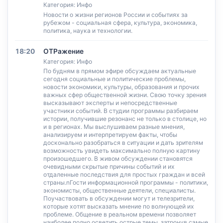
Категория: Инфо
Новости о жизни регионов России и событиях за
рубежом - социальная сфера, культура, экономика,
политика, наука и технологии.
18:20
ОТРажение
Категория: Инфо
По будням в прямом эфире обсуждаем актуальные
сегодня социальные и политические проблемы,
новости экономики, культуры, образования и прочих
важных сфер общественной жизни. Свою точку зрения
высказывают эксперты и непосредственные
участники событий. В студии программы разбираем
истории, получившие резонанс не только в столице, но
и в регионах. Мы выслушиваем разные мнения,
анализируем и интерпретируем факты, чтобы
досконально разобраться в ситуации и дать зрителям
возможность увидеть максимально полную картину
произошедшего. В живом обсуждении становятся
очевидными скрытые причины событий и их
отдаленные последствия для простых граждан и всей
страны.nГости информационной программы - политики,
экономисты, общественные деятели, специалисты.
Поучаствовать в обсуждении могут и телезрители,
которые хотят высказать мнение по волнующей их
проблеме. Общение в реальном времени позволяет
наиболее полно осветить острые темы, затронув самые