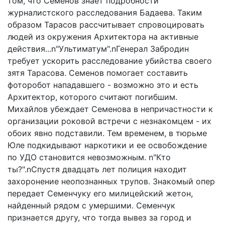
том, что Семенов знает подробности
журналистского расследования Бадаева. Таким
образом Тарасов рассчитывает спровоцировать
людей из окружения Архитектора на активные
действия...n"Ультиматум".nГенерал Забродин
требует ускорить расследование убийства своего
зятя Тарасова. Семенов помогает составить
фоторобот нападавшего - возможно это и есть
Архитектор, которого считают погибшим.
Михайлов убеждает Семенова в непричастности к
организации роковой встречи с незнакомцем - их
обоих явно подставили. Тем временем, в тюрьме
Юле подкидывают наркотики и ее освобождение
по УДО становится невозможным. n"Кто
ты?".nСпустя двадцать лет полиция находит
захоронение неопознанных трупов. Знакомый опер
передает Семенчуку его милицейский жетон,
найденный рядом с умершими. Семенчук
признается другу, что тогда вывез за город и