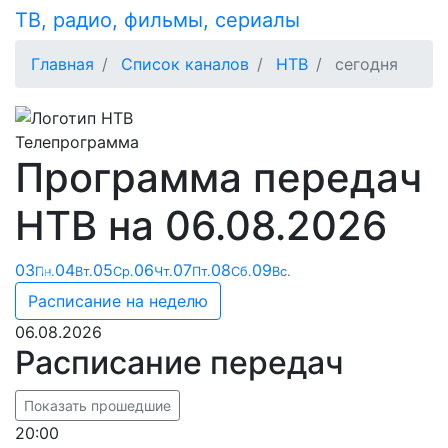
Skip
ТВ, радио, фильмы, сериалы
to
content
Главная
Список каналов
НТВ
сегодня
Телепрограмма
Программа передач
НТВ на 06.08.2026
03
04
05
06
07
08
09
Пн.
Вт.
Ср.
Чт.
Пт.
Сб.
Вс.
Previous
Next
Расписание на неделю
06.08.2026
Расписание передач
Показать прошедшие
20:00