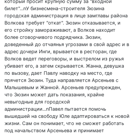
который просит крупную сумму за "входной
билет"...nУ бизнесмена-строителя Зюзина
городская администрация в лице замглавы района
Волкова требует "откат". Зюзин отказывается, и
его стройку замораживают, а Волков находит
более сговорчивого подрядчика. Зюзин,
доведенный до отчаянья угрозами в свой адрес и в
адрес дочери Инги, врывается в ресторан, где
Волков ведет переговоры, и выстрелом из ружья
убивает его, а затем скрывается. Жанна, девушка
по вызову, дает Павлу наводку на место, где
прячется Зюзин. Туда направляется Арсеньев с
Малышевым и Жанной. Арсеньев предупрежден,
что Зюзин может дать показания, крайне
невыгодные для городской
администрации...nПавел пытается помочь
вышедшей на свободу Юле адаптироваться к новой
жизни. Сам он понимает, что не сможет работать
под начальством Арсеньева и принимает