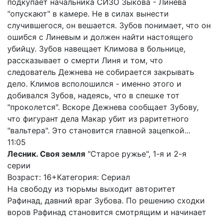
подкупает начальника СИЗО Зыкова - Линева
"опускают" в камере. Не в силах вынести
случившегося, он вешается. Зубов понимает, что он
ошибся с Линевым и должен найти настоящего
убийцу. Зубов навещает Климова в больнице,
рассказывает о смерти Линя и том, что
следователь Дежнева не собирается закрывать
дело. Климов всполошился - именно этого и
добивался Зубов, надеясь, что в спешке тот
"проколется". Вскоре Дежнева сообщает Зубову,
что фигурант дела Макар убит из раритетного
"вальтера". Это становится главной зацепкой...
11:05
Лесник. Своя земля
"Старое ружье", 1-я и 2-я
серии
Возраст: 16+
Категория: Сериал
На свободу из тюрьмы выходит авторитет
Рафинад, давний враг Зубова. По решению сходки
воров Рафинад становится смотрящим и начинает