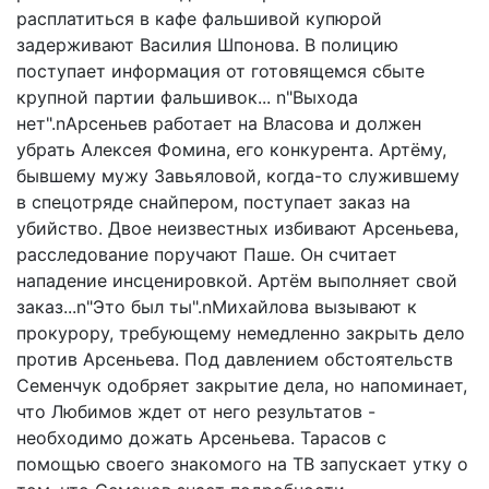
расплатиться в кафе фальшивой купюрой
задерживают Василия Шпонова. В полицию
поступает информация от готовящемся сбыте
крупной партии фальшивок... n"Выхода
нет".nАрсеньев работает на Власова и должен
убрать Алексея Фомина, его конкурента. Артёму,
бывшему мужу Завьяловой, когда-то служившему
в спецотряде снайпером, поступает заказ на
убийство. Двое неизвестных избивают Арсеньева,
расследование поручают Паше. Он считает
нападение инсценировкой. Артём выполняет свой
заказ...n"Это был ты".nМихайлова вызывают к
прокурору, требующему немедленно закрыть дело
против Арсеньева. Под давлением обстоятельств
Семенчук одобряет закрытие дела, но напоминает,
что Любимов ждет от него результатов -
необходимо дожать Арсеньева. Тарасов с
помощью своего знакомого на ТВ запускает утку о