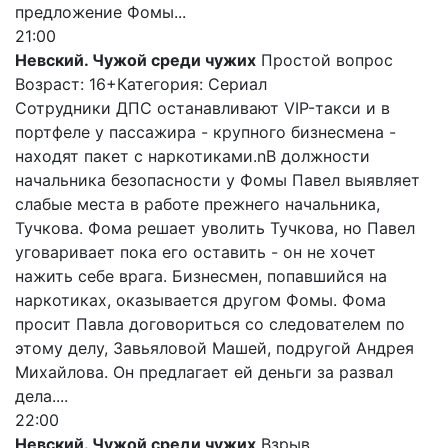
предложение Фомы...
21:00
Невский. Чужой среди чужих
Простой вопрос
Возраст: 16+
Категория: Сериал
Сотрудники ДПС останавливают VIP-такси и в
портфеле у пассажира - крупного бизнесмена -
находят пакет с наркотиками.nВ должности
начальника безопасности у Фомы Павел выявляет
слабые места в работе прежнего начальника,
Тучкова. Фома решает уволить Тучкова, но Павел
уговаривает пока его оставить - он не хочет
нажить себе врага. Бизнесмен, попавшийся на
наркотиках, оказывается другом Фомы. Фома
просит Павла договориться со следователем по
этому делу, Завьяловой Машей, подругой Андрея
Михайлова. Он предлагает ей деньги за развал
дела....
22:00
Невский. Чужой среди чужих
Взрыв