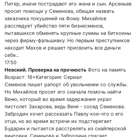
Питер, иначе пострадают его жена и сын. Арсеньев
просит помощи у Семенова, обещая назвать
заказчика покушений на Фому. Михайлов
расследует убийство пяти бизнесменов,
пытавшихся обменять крупные суммы на биткоины
через фирму-фальшивку. Но первым преступников
находит Махов и решает присвоить все деньги
себе...
17:50
Невский. Проверка на прочность
Фото на память
Возраст: 16+
Категория: Сериал
Семенов пишет рапорт об увольнении со службы.
Но Михайлов просит его сначала помочь найти
Веню, который во время задержания украл
пистолет Захарова, ведь Веня - сосед Семенова.
Забродин хочет рассказать Павлу кое-что о его
отце, но во время встречи их подстерегает
Бударин и пытается расстрелять из снайперской
винтовки. Семенова и Забродина спасает