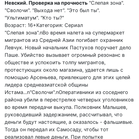
Невский. Проверка на прочность
"Слепая зона".
"Сволочи". "Выхода нет". "Это был ты".
"Ультиматум". "Кто ты?"
Возраст: 16+
Категория: Сериал
"Слепая зона".nВо время налета на супермаркет
мигрантов из Средней Азии погибает охранник
Левчук. Новый начальник Пастухов поручает дело
Паше. Убийство вызывает огромный резонанс в
обществе и успокоить толпу мигрантов,
протестующих около магазина, удается лишь с
помощью Арсеньева, привлекшего для этих целей
лидера среднеазиатской общины
Истама...n"Сволочи".nОперативники из соседнего
района убили в перестрелке четверых уголовников
во время передачи выкупа. Полковник Малышев,
руководивший задержанием, рассчитывал, что
деньги будут настоящие, а оказалось - фальшивые.
Тогда он передал их Самосаду, чтобы тот
реализовал левые деньги. При попытке