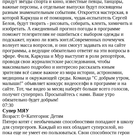
придут звёзды спорта и кино, известные певцы, танцоры,
важные персоны, а отдельные выпуски будут посвящены
разным знаменательным событиям. Откроется мастерская, в
которой Каркуша и её помощник, чудак-испытатель Сергей
Белов, будут творить - рисовать, собирать, клеить, химичить и
изобретать. А ежедневный прогноз погоды в программе
поможет телезрителям не ошибиться с выбором одежды и
подскажет, нужно ли взять зонт.nСовременных почемучек
волнует масса вопросов, и они смогут задавать их на сайте
программы, а ведущие обязательно ответят на эти вопросы в
эфире. Филя, Каркуша и Мур выступят в роли репортёров,
проводя свои журналистские расследования, чтобы
максимально подробно и интересно рассказать юным
зрителям всё самое важное из мира истории, астрономии,
медицины и окружающей среды. Команда "С добрым утром,
малыши!" объявляет конкурс видеоселфи в программе и на
сайте. Тот, чье видео за месяц наберёт больше всего голосов,
получит суперприз. Просыпайтесь с нами. Ваше утро
обязательно будет добрым!
07:30
Супер МЯУ
Возраст: 0+
Категория: Детям
Пятеро котят с необычными способностями попадают в школу
для супергероев. Каждый из них обладает суперсилой, но
пока еще не умеет ею пользоваться. Свои способности герои