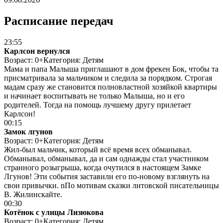
Расписание передач
23:55
Карлсон вернулся
Возраст: 0+
Категория: Детям
Мама и папа Малыша приглашают в дом фрекен Бок, чтобы та
присматривала за мальчиком и следила за порядком. Строгая
мадам сразу же становится полновластной хозяйкой квартиры
и начинает воспитывать не только Малыша, но и его
родителей. Тогда на помощь лучшему другу прилетает
Карлсон!
00:15
Замок лгунов
Возраст: 0+
Категория: Детям
Жил-был мальчик, который всё время всех обманывал.
Обманывал, обманывал, да и сам однажды стал участником
странного розыгрыша, когда очутился в настоящем Замке
Лгунов! Эти события заставили его по-новому взглянуть на
свои привычки. nПо мотивам сказки литовской писательницы
В. Жилинскайте.
00:30
Котёнок с улицы Лизюкова
Возраст: 0+
Категория: Детям