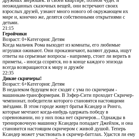
дружных зверюшек. В своей квартире, полной чудес и
неожиданных сказочных вещей, они встречают своих
взрослых друзей, узнают много нового об окружающем их
мире и, конечно же, делятся собственными открытиями с
детьми.
21:15
Геройчики
Возраст: 0+
Категория: Детям
Когда мальчик Рома выходит из комнаты, его любимые
игрушки оживают. Они проказничают, валяют дурака, ищут
ответы на серьезные вопросы - например, стоит ли верить в
приметы, - иногда ссорятся, но в конце каждого эпизода
всегда возвращаются к миру и дружбе
22:35
Дикие скричеры!
Возраст: 6+
Категория: Детям
В недалеком будущем все сходят с ума по скричерам -
машинкам-трансформерам. В Зэфер-Сити проходит Скричер-
чемпионат, победители которого становятся настоящими
звёздами. В этом городе живут братья Ксандер и Ринго,
которые мечтают когда-нибудь одержать победу в
соревновании, но у них пока нет скричеров... Однажды в
тренировочную машинку Ксандера попадает Джейхок, и она
становится настоящим скричером с живой душой. Теперь
Ксандер может участвовать в скричер-баттлах. Удастся ли ему