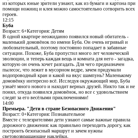
из которых юные зрители узнают, как из бумаги и картона при
помощи ножниц и клея можно самостоятельно сотворить всех
героев.
12:15
Буба
Возраст: 6+
Категория: Детям
В одной квартире неожиданно появился новый обитатель -
маленький домовёнок по имени Буба. Он очень игривый и
любознательный, поэтому постоянно попадает в забавные
ситуации. Похоже, Буба пропустил много лет человеческой
эволюции, и теперь каждая вещь и комната для него - загадка,
которую он очень хочет разгадать. Для чего предназначен
пылесос, что лежит в мусорном ведре, зачем придумали
водопроводный кран и какой на вкус шампунь? Маленькому
домовёнку интересно всё. Исследуя окружающий мир, Буба
узнаёт много нового и находит верных друзей. Никто так и не
понял, откуда появился домовёнок, но все с удовольствием
следят за его весёлыми приключениями!
14:00
Премьера. "Дети в стране Безопасного Движения"
Возраст: 0+
Категория: Познавательное
Вместе с телезрителями дети узнают самые важные правила
дорожного движения: как правильно переходить дорогу, как
построить безопасный маршрут и зачем нужны
световозвращающие наклейки.