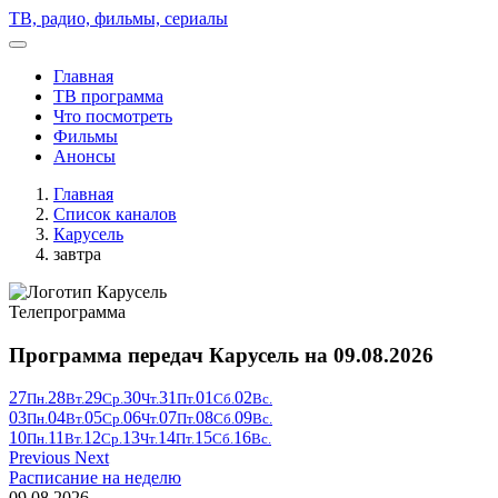
Skip
ТВ, радио, фильмы, сериалы
to
content
Главная
ТВ программа
Что посмотреть
Фильмы
Анонсы
Главная
Список каналов
Карусель
завтра
Телепрограмма
Программа передач Карусель на 09.08.2026
27
28
29
30
31
01
02
Пн.
Вт.
Ср.
Чт.
Пт.
Сб.
Вс.
03
04
05
06
07
08
09
Пн.
Вт.
Ср.
Чт.
Пт.
Сб.
Вс.
10
11
12
13
14
15
16
Пн.
Вт.
Ср.
Чт.
Пт.
Сб.
Вс.
Previous
Next
Расписание на неделю
09.08.2026