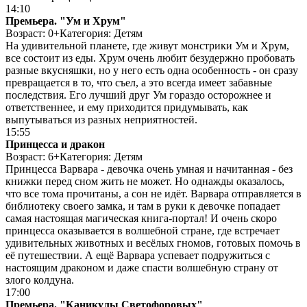
14:10
Премьера. "Ум и Хрум"
Возраст: 0+
Категория: Детям
На удивительной планете, где живут монстрики Ум и Хрум,
все состоит из еды. Хрум очень любит безудержно пробовать
разные вкусняшки, но у него есть одна особенность - он сразу
превращается в то, что съел, а это всегда имеет забавные
последствия. Его лучший друг Ум гораздо осторожнее и
ответственнее, и ему приходится придумывать, как
выпутываться из разных неприятностей.
15:55
Принцесса и дракон
Возраст: 6+
Категория: Детям
Принцесса Варвара - девочка очень умная и начитанная - без
книжки перед сном жить не может. Но однажды оказалось,
что все тома прочитаны, а сон не идёт. Варвара отправляется в
библиотеку своего замка, и там в руки к девочке попадает
самая настоящая магическая книга-портал! И очень скоро
принцесса оказывается в волшебной стране, где встречает
удивительных животных и весёлых гномов, готовых помочь в
её путешествии. А ещё Варвара успевает подружиться с
настоящим драконом и даже спасти волшебную страну от
злого колдуна.
17:00
Премьера. "Каникулы Светофоровых"