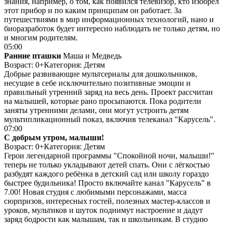
знания, например, о том, как появился телевизор, кто изобрел
этот прибор и по каким принципам он работает. За
путешествиями в мир информационных технологий, нано и
биоразработок будет интересно наблюдать не только детям, но
и многим родителям.
05:00
Ранние пташки
Маша и Медведь
Возраст: 0+
Категория: Детям
Добрые развивающие мультсериалы для дошкольников,
несущие в себе исключительно позитивные эмоции и
правильный утренний заряд на весь день. Проект рассчитан
на малышей, которые рано просыпаются. Пока родители
заняты утренними делами, они могут устроить детям
мультипликационный показ, включив телеканал "Карусель".
07:00
С добрым утром, малыши!
Возраст: 0+
Категория: Детям
Герои легендарной программы "Спокойной ночи, малыши!"
теперь не только укладывают детей спать. Они с лёгкостью
разбудят каждого ребёнка в детский сад или школу гораздо
быстрее будильника! Просто включайте канал "Карусель" в
7.00! Новая студия с любимыми персонажами, масса
сюрпризов, интересных гостей, полезных мастер-классов и
уроков, мультиков и шуток поднимут настроение и дадут
заряд бодрости как малышам, так и школьникам. В студию