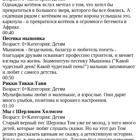
Однажды котёнок вслух мечтал о том, что хотел бы
превратиться в большого зверя, которого бы все боялись. А
сидевшая рядом с котёнком на дереве ворона услышала это,
каркнула - и превратился котёнок в огромного бегемота в
Африке.
00:40
Песенка мышонка
Возраст: 0+
Категория: Детям
Мышонок - бездельник, балагур и любитель попеть -
благодаря друзьям осваивает профессию строителя, и меняет
взгляды на жизнь. Знаменитую песенку Мышонка ("Какой
чудесный день! Какой чудесный пень!") малыши запоминают
и любят с самого детства.
00:50
Рикки-Тикки-Тави
Возраст: 0+
Категория: Детям
Мультфильмы любят и маленькие, и взрослые. Они дарят
много улыбок, позитива и хорошего настроения.
01:10
Мы с Шерлоком Холмсом
Возраст: 0+
Категория: Детям
Старый верный пес Шерлока Том уже не молод, у него много
детей, которые любят слушать сказки. Но на этот раз Том
решил рассказать щенкам не сказку, а детективную историю.
Когда-то, в дни его молодости, Лондон был просто наводнен