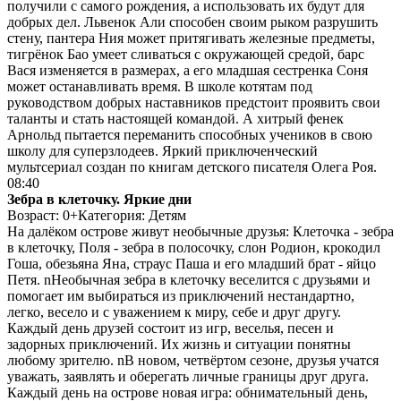
получили с самого рождения, а использовать их будут для
добрых дел. Львенок Али способен своим рыком разрушить
стену, пантера Ния может притягивать железные предметы,
тигрёнок Бао умеет сливаться с окружающей средой, барс
Вася изменяется в размерах, а его младшая сестренка Соня
может останавливать время. В школе котятам под
руководством добрых наставников предстоит проявить свои
таланты и стать настоящей командой. А хитрый фенек
Арнольд пытается переманить способных учеников в свою
школу для суперзлодеев. Яркий приключенческий
мультсериал создан по книгам детского писателя Олега Роя.
08:40
Зебра в клеточку. Яркие дни
Возраст: 0+
Категория: Детям
На далёком острове живут необычные друзья: Клеточка - зебра
в клеточку, Поля - зебра в полосочку, слон Родион, крокодил
Гоша, обезьяна Яна, страус Паша и его младший брат - яйцо
Петя. nНеобычная зебра в клеточку веселится с друзьями и
помогает им выбираться из приключений нестандартно,
легко, весело и с уважением к миру, себе и друг другу.
Каждый день друзей состоит из игр, веселья, песен и
задорных приключений. Их жизнь и ситуации понятны
любому зрителю. nВ новом, четвёртом сезоне, друзья учатся
уважать, заявлять и оберегать личные границы друг друга.
Каждый день на острове новая игра: обнимательный день,