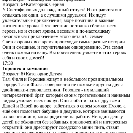
Возраст: 6+
Категория: Сериал
У Светофоровых долгожданный отпуск! И отправятся они
отдыхать не одни, а с лучшими друзьями! Их ждут
увлекательные приключения, море позитива и важные
жизненные уроки. Путешествие не только сблизит всех
героев, но и станет ярким, веселым и по-настоящему
безопасным приключением этого лета.n С семьей
Светофоровых все время происходят самые разные истории.
Они и смешные, и поучительные одновременно. Эта семья
очень похожа на вашу. Вы обязательно узнаете в этих героях
себя и своих друзей!
17:30
Горошек и компания
Возраст: 6+
Категория: Детям
Тая, Филя и Горошек живут в небольшом провинциальном
городе. Тая и Филя - совершенно не похожие друг на друга
двойняшки-первоклассники. Горошек - их младший
четырехлетний брат, который своим трогательным и наивным
видом умиляет всех вокруг. Они любят играть с друзьями
Даней и Варей во дворе, заботиться о своем хомяке Пухле, а
ещё они помогают бабушке и дедушке, которые занимаются
их воспитанием, когда родители на работе. Ни один день у
детей не обходится без забавных приключений и интересных
открытий: они дрессируют соседского мини-пига, ставят
научные эксперименты и следят за подозрительным соседом,