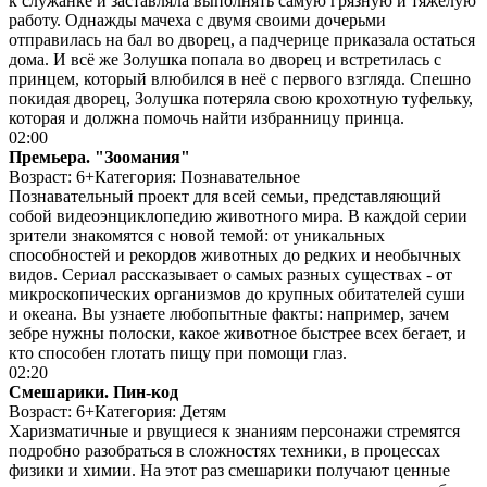
к служанке и заставляла выполнять самую грязную и тяжелую
работу. Однажды мачеха с двумя своими дочерьми
отправилась на бал во дворец, а падчерице приказала остаться
дома. И всё же Золушка попала во дворец и встретилась с
принцем, который влюбился в неё с первого взгляда. Спешно
покидая дворец, Золушка потеряла свою крохотную туфельку,
которая и должна помочь найти избранницу принца.
02:00
Премьера. "Зоомания"
Возраст: 6+
Категория: Познавательное
Познавательный проект для всей семьи, представляющий
собой видеоэнциклопедию животного мира. В каждой серии
зрители знакомятся с новой темой: от уникальных
способностей и рекордов животных до редких и необычных
видов. Сериал рассказывает о самых разных существах - от
микроскопических организмов до крупных обитателей суши
и океана. Вы узнаете любопытные факты: например, зачем
зебре нужны полоски, какое животное быстрее всех бегает, и
кто способен глотать пищу при помощи глаз.
02:20
Смешарики. Пин-код
Возраст: 6+
Категория: Детям
Харизматичные и рвущиеся к знаниям персонажи стремятся
подробно разобраться в сложностях техники, в процессах
физики и химии. На этот раз смешарики получают ценные