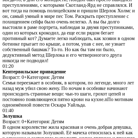
преступлениями, с которыми Скотланд-Ярд не справлялся. И
вот тогда на помощь полицейским и пришли Шерлок Холмс и
он, самый умный в мире пес Том. Раскрыть преступление с
похищением сейфа было очень нелегко. А вы бы долго
выстояли в раме портрета, наблюдая за двумя преступниками,
один из которых крокодил, да еще если рядом бегает
противный кот? Думаете легко наблюдать, как хозяин в одном
ботинке прыгает по крыше, а потом, упав с нее, не узнает
собственный башмак? То-то. Но как бы там ни было,
дедуктивный метод Шерлока и его четвероногого друга
никогда не подводил!
01:20
Кентервильское привидение
Возраст: 0+
Категория: Детям
Семья переезжает в особняк, в котором, по легенде, много лет
назад муж убил свою жену. По ночам в особняке начинают
происходить странные вещи: чьи-то шаги, грохот цепей и
постоянно появляющееся пятно крови на кухне.nПо мотивам
одноимённой повести Оскара Уайльда.
01:40
Золушка
Возраст: 0+
Категория: Детям
В одном королевстве жила красивая и очень добрая девушка,
которую называли Золушкой. Её мачеха относилась к ней как