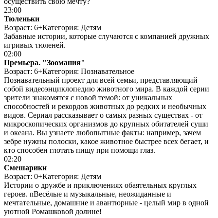
осуществить свою мечту?
23:00
Тюленьки
Возраст: 6+
Категория: Детям
Забавные истории, которые случаются с компанией дружных
игривых тюленей.
02:00
Премьера. "Зоомания"
Возраст: 6+
Категория: Познавательное
Познавательный проект для всей семьи, представляющий
собой видеоэнциклопедию животного мира. В каждой серии
зрители знакомятся с новой темой: от уникальных
способностей и рекордов животных до редких и необычных
видов. Сериал рассказывает о самых разных существах - от
микроскопических организмов до крупных обитателей суши
и океана. Вы узнаете любопытные факты: например, зачем
зебре нужны полоски, какое животное быстрее всех бегает, и
кто способен глотать пищу при помощи глаз.
02:20
Смешарики
Возраст: 0+
Категория: Детям
Истории о дружбе и приключениях обаятельных круглых
героев. nВесёлые и музыкальные, неожиданные и
мечтательные, домашние и авантюрные - целый мир в одной
уютной Ромашковой долине!