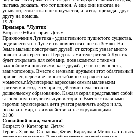
пытаясь доказать, что тот шпион. А еще они никогда не
унывают, если что-то не получается, и всегда приходят друг
другу на помощь.
19:20
Премьера. "Лунтик"
Возраст: 0+
Категория: Детям
Приключения Лунтика - удивительного пушистого существа,
родившегося на Луне и свалившегося с нее на Землю. На
Земле малыш повстречает друзей, от которых узнает много
нового и интересного. Перед глазами телезрителей Лунтик
будет открывать для себя мир, познакомится с такими
важнейшими понятиями, как: дружба, счастье, верность,
взаимопомощь. Вместе с земными друзьями этот обаятельный
пришелец переживет много забавных и радостных
моментов.nМультсериал адресован самым маленьким
зрителям и создается при содействии педагогов по
дошкольному образованию. Каждая серия представляет собой
законченную поучительную историю. Вместе с главными
героями мультсериала дети учатся различать добро и зло,
познавать мир, взаимодействовать с окружающими.
21:00
Спокойной ночи, малыши!
Возраст: 0+
Категория: Детям
Герои - Хрюша, Степашка, Филя, Каркуша и Мишка - это пять