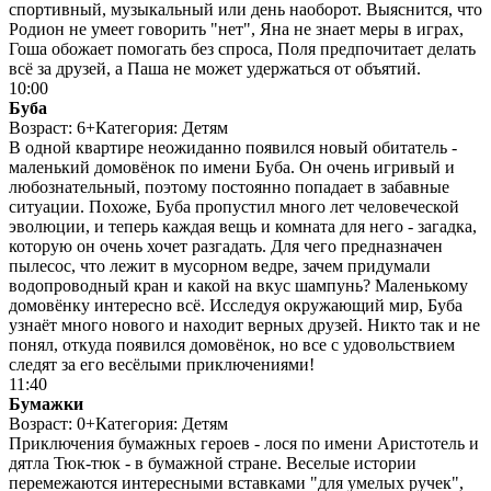
спортивный, музыкальный или день наоборот. Выяснится, что
Родион не умеет говорить "нет", Яна не знает меры в играх,
Гоша обожает помогать без спроса, Поля предпочитает делать
всё за друзей, а Паша не может удержаться от объятий.
10:00
Буба
Возраст: 6+
Категория: Детям
В одной квартире неожиданно появился новый обитатель -
маленький домовёнок по имени Буба. Он очень игривый и
любознательный, поэтому постоянно попадает в забавные
ситуации. Похоже, Буба пропустил много лет человеческой
эволюции, и теперь каждая вещь и комната для него - загадка,
которую он очень хочет разгадать. Для чего предназначен
пылесос, что лежит в мусорном ведре, зачем придумали
водопроводный кран и какой на вкус шампунь? Маленькому
домовёнку интересно всё. Исследуя окружающий мир, Буба
узнаёт много нового и находит верных друзей. Никто так и не
понял, откуда появился домовёнок, но все с удовольствием
следят за его весёлыми приключениями!
11:40
Бумажки
Возраст: 0+
Категория: Детям
Приключения бумажных героев - лося по имени Аристотель и
дятла Тюк-тюк - в бумажной стране. Веселые истории
перемежаются интересными вставками "для умелых ручек",