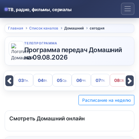
Skip
to
ТВ, радио, фильмы, сериалы
content
Главная
Список каналов
Домашний
сегодня
ТЕЛЕПРОГРАММА
Программа передач Домашний
на 09.08.2026
03
04
05
06
07
08
0
Пн.
Вт.
Ср.
Чт.
Пт.
Сб.
Previous
Next
Расписание на неделю
Смотреть Домашний онлайн