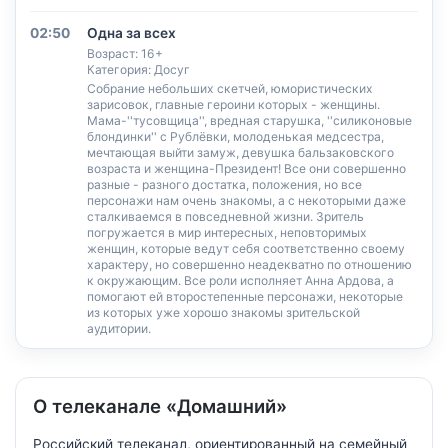
02:50
Одна за всех
Возраст: 16+
Категория: Досуг
Собрание небольших скетчей, юмористических
зарисовок, главные героини которых - женщины.
Мама-''тусовщица'', вредная старушка, ''силиконовые
блондинки'' с Рублёвки, молоденькая медсестра,
мечтающая выйти замуж, девушка бальзаковского
возраста и женщина-Президент! Все они совершенно
разные - разного достатка, положения, но все
персонажи нам очень знакомы, а с некоторыми даже
сталкиваемся в повседневной жизни. Зритель
погружается в мир интересных, неповторимых
женщин, которые ведут себя соответственно своему
характеру, но совершенно неадекватно по отношению
к окружающим. Все роли исполняет Анна Ардова, а
помогают ей второстепенные персонажи, некоторые
из которых уже хорошо знакомы зрительской
аудитории.
О телеканале «Домашний»
Российский телеканал, ориентированный на семейный