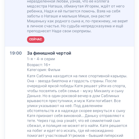
неразделенной любви, узнав, что её коллега
медсестра Наташа, обманутая Игорем, ждёт от него
ребенка, Надя и ей пытается помочь. Взяв на себя
заботы о Наташе и малыше Мише, она растит
Мишеньку как родного сына и, по-прежнему, не верит
в личное счастье. Но судьба непредсказуема и ещё
преподнесет Наде свои сюрпризы.
СЕЙЧАС
19:00
За финишной чертой
1-я - 4-я серии
Возраст: 16+
Категория: Фильм
Катя Саблина находится на пике спортивной карьеры.
Она - звезда биатлона и гордость страны. После
очередной яркой победы Катя решает уйти из спорта,
чтобы посвятить себя семье - мужу Михаилу и сыну
Даньке. Но в один роковой вечер в дом Саблиных
врываются преступники, и муж Кати погибает. Все
улики указывают на неё. Под давлением
обстоятельств и в надежде скорее вернуться к сыну
Катя признает себя виновной... Даньку отправляют к
тете. Через год она узнаёт, что её семилетний сын
сбежал, и полиция не может его найти. Катя решается
на побег и едет его искать, где ей неожиданно
помогает участковый Угрюмов - бывший питерский