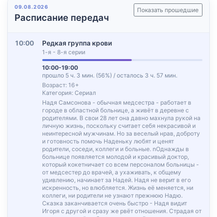
09.08.2026
Показать прошедшие
Расписание передач
10:00
Редкая группа крови
1-я - 8-я серии
10:00-19:00
прошло 5 ч. 3 мин. (56%) / осталось 3 ч. 57 мин.
Возраст: 16+
Категория: Сериал
Надя Самсонова - обычная медсестра - работает в
городе в областной больнице, а живёт в деревне с
родителями. В свои 28 лет она давно махнула рукой на
личную жизнь, поскольку считает себя некрасивой и
неинтересной мужчинам. Но за веселый нрав, доброту
и готовность помочь Наденьку любят и ценят
родители, соседи, коллеги и больные. nОднажды в
больнице появляется молодой и красивый доктор,
который кокетничает со всем персоналом больницы -
от медсестер до врачей, а ухаживать, к общему
удивлению, начинает за Надей. Надя не верит в его
искренность, но влюбляется. Жизнь её меняется, ни
коллеги, ни родители не узнают прежнюю Надю.
Сказка заканчивается очень быстро - Надя видит
Игоря с другой и сразу же рвёт отношения. Страдая от