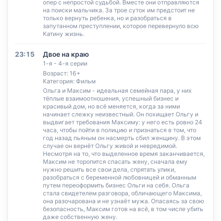
опер с непростой судьбой. Вместе они отправляются
на поиски мальчика. За трое суток им предстоит не
только вернуть ребенка, но и разобраться в
запутанном преступлении, которое перевернуло всю
Катину жизнь.
23:15
Двое на краю
1-я - 4-я серии
Возраст: 16+
Категория: Фильм
Ольга и Максим - идеальная семейная пара, у них
тёплые взаимоотношения, успешный бизнес и
красивый дом, но всё меняется, когда за ними
начинает слежку неизвестный. Он похищает Ольгу и
выдвигает требования Максиму: у него есть ровно 24
часа, чтобы пойти в полицию и признаться в том, что
год назад пьяным он насмерть сбил женщину. В этом
случае он вернёт Ольгу живой и невредимой.
Несмотря на то, что выделенное время заканчивается,
Максим не торопится спасать жену, сначала ему
нужно решить все свои дела, спрятать улики,
разобраться с беременной любовницей и обманным
путем переоформить бизнес Ольги на себя. Ольга
стала свидетелем разговора, обличающего Максима,
она разочарована и не узнаёт мужа. Опасаясь за свою
безопасность, Максим готов на всё, в том числе убить
даже собственную жену.