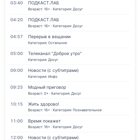
03:40
ПОДКАСТ.ЛАБ
Возраст: 16+ · Категория: Досуг
04:20
ПОДКАСТ.ЛАБ
Возраст: 16+ · Категория: Досуг
04:57
Перерыв в вещании
Категория: Остальное
05:00
Телеканал "Доброе утро"
Категория: Досуг
09:00
Новости (с субтитрами)
Категория: Инфо
09:25
Модный приговор
Возраст: 0+ · Категория: Досуг
10:15
Жить здорово!
Возраст: 16+ · Категория: Познавательное
11:00
Время покажет
Возраст: 16+ · Категория: Досуг
12:00
Новости (с субтитрами)