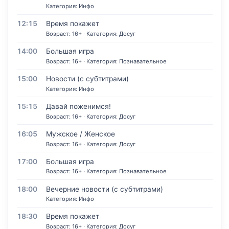
Категория: Инфо
12:15
Время покажет
Возраст: 16+ · Категория: Досуг
14:00
Большая игра
Возраст: 16+ · Категория: Познавательное
15:00
Новости (с субтитрами)
Категория: Инфо
15:15
Давай поженимся!
Возраст: 16+ · Категория: Досуг
16:05
Мужское / Женское
Возраст: 16+ · Категория: Досуг
17:00
Большая игра
Возраст: 16+ · Категория: Познавательное
18:00
Вечерние новости (с субтитрами)
Категория: Инфо
18:30
Время покажет
Возраст: 16+ · Категория: Досуг