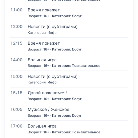
11:00
Время покажет
Возраст: 16+ · Категория: Досуг
12:00
Новости (с субтитрами)
Категория: Инфо
12:15
Время покажет
Возраст: 16+ · Категория: Досуг
14:00
Большая игра
Возраст: 16+ · Категория: Познавательное
15:00
Новости (с субтитрами)
Категория: Инфо
15:15
Давай поженимся!
Возраст: 16+ · Категория: Досуг
16:05
Мужское / Женское
Возраст: 16+ · Категория: Досуг
17:00
Большая игра
Возраст: 16+ · Категория: Познавательное