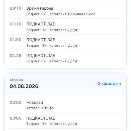
00:10
Время героев
Возраст: 16+ · Категория: Познавательное
01:10
ПОДКАСТ.ЛАБ
Возраст: 16+ · Категория: Досуг
01:50
ПОДКАСТ.ЛАБ
Возраст: 16+ · Категория: Досуг
02:25
ПОДКАСТ.ЛАБ
Возраст: 16+ · Категория: Досуг
Вторник
Открыть день
04.08.2026
03:00
Новости
Категория: Инфо
03:05
ПОДКАСТ.ЛАБ
Возраст: 16+ · Категория: Досуг