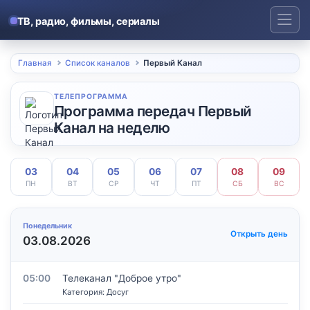
Skip
to
ТВ, радио, фильмы, сериалы
content
Главная
Список каналов
Первый Канал
ТЕЛЕПРОГРАММА
Программа передач Первый
Канал на неделю
03
04
05
06
07
08
09
ПН
ВТ
СР
ЧТ
ПТ
СБ
ВС
Понедельник
Открыть день
03.08.2026
05:00
Телеканал "Доброе утро"
Категория: Досуг