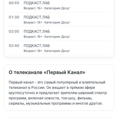
00:55
ПОДКАСТ.ЛАБ
Возраст: 16+ · Категория: Досуг
01:30
ПОДКАСТ.ЛАБ
Возраст: 16+ · Категория: Досуг
02:05
ПОДКАСТ.ЛАБ
Возраст: 16+ · Категория: Досуг
02:40
ПОДКАСТ.ЛАБ
Возраст: 16+ · Категория: Досуг
О телеканале «Первый Канал»
Первый канал - это самый популярный и влиятельный
телеканал в России. Он вещает в прямом эфире
круглосуточно и предлагает зрителям широкий спектр
программ, включая новости, ток-шоу, фильмы,
сериалы, музыкальные программы и многое другое.