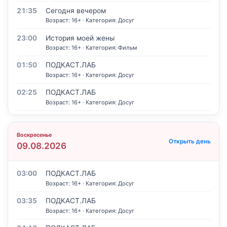
21:35
Сегодня вечером
Возраст: 16+ · Категория: Досуг
23:00
История моей жены
Возраст: 16+ · Категория: Фильм
01:50
ПОДКАСТ.ЛАБ
Возраст: 16+ · Категория: Досуг
02:25
ПОДКАСТ.ЛАБ
Возраст: 16+ · Категория: Досуг
Воскресенье
Открыть день
09.08.2026
03:00
ПОДКАСТ.ЛАБ
Возраст: 16+ · Категория: Досуг
03:35
ПОДКАСТ.ЛАБ
Возраст: 16+ · Категория: Досуг