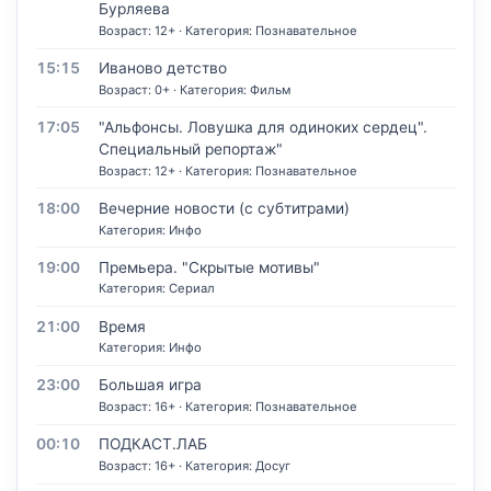
Бурляева
Возраст: 12+ · Категория: Познавательное
15:15
Иваново детство
Возраст: 0+ · Категория: Фильм
17:05
"Альфонсы. Ловушка для одиноких сердец".
Специальный репортаж"
Возраст: 12+ · Категория: Познавательное
18:00
Вечерние новости (с субтитрами)
Категория: Инфо
19:00
Премьера. "Скрытые мотивы"
Категория: Сериал
21:00
Время
Категория: Инфо
23:00
Большая игра
Возраст: 16+ · Категория: Познавательное
00:10
ПОДКАСТ.ЛАБ
Возраст: 16+ · Категория: Досуг