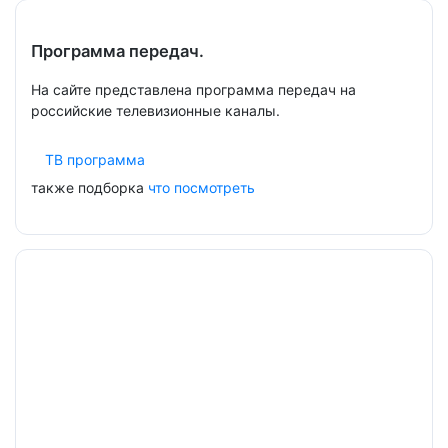
Программа передач.
На сайте представлена программа передач на
российские телевизионные каналы.
ТВ программа
также подборка
что посмотреть