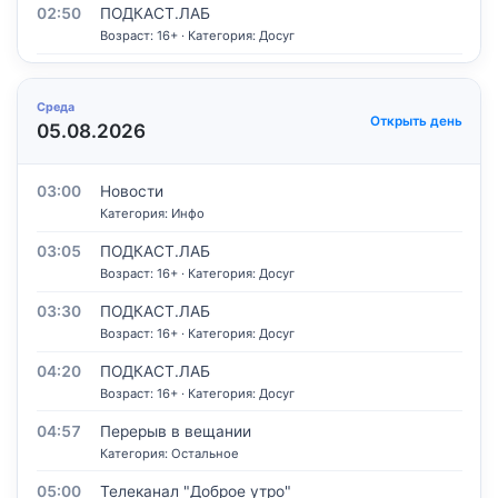
02:50
ПОДКАСТ.ЛАБ
Возраст: 16+ · Категория: Досуг
Среда
Открыть день
05.08.2026
03:00
Новости
Категория: Инфо
03:05
ПОДКАСТ.ЛАБ
Возраст: 16+ · Категория: Досуг
03:30
ПОДКАСТ.ЛАБ
Возраст: 16+ · Категория: Досуг
04:20
ПОДКАСТ.ЛАБ
Возраст: 16+ · Категория: Досуг
04:57
Перерыв в вещании
Категория: Остальное
05:00
Телеканал "Доброе утро"