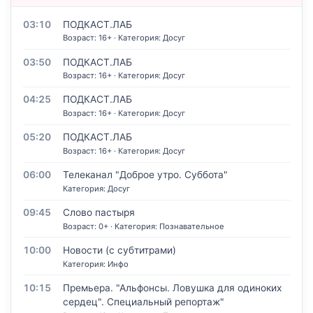
03:10
ПОДКАСТ.ЛАБ
Возраст: 16+ · Категория: Досуг
03:50
ПОДКАСТ.ЛАБ
Возраст: 16+ · Категория: Досуг
04:25
ПОДКАСТ.ЛАБ
Возраст: 16+ · Категория: Досуг
05:20
ПОДКАСТ.ЛАБ
Возраст: 16+ · Категория: Досуг
06:00
Телеканал "Доброе утро. Суббота"
Категория: Досуг
09:45
Слово пастыря
Возраст: 0+ · Категория: Познавательное
10:00
Новости (с субтитрами)
Категория: Инфо
10:15
Премьера. "Альфонсы. Ловушка для одиноких
сердец". Специальный репортаж"