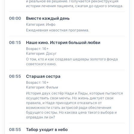
и реальное ее решение. Получается реконструкция
истории лечения пациента, сжатая до одного эпизода.
06:00
Вместе каждый день
Категория: Инфо
Ежедневная новостная программа.
06:15
Наше кино. История большой любви
Возраст: 16+
Категория: Досуг
О том, кто и как создавал шедевры золотого фонда
советского кино.
06:55
Старшая сестра
Возраст: 16+
Категория: Фильм
История двух сестёр Нади и Лиды, которые пытаются
осуществить свои мечты. Но жизнь диктует свои
правила, и Наде приходится отказаться от
возможности стать актрисой ради обеспечения
будущего сестры. Но какова цена такого выбора и
оправдан ли он?
08:55
Табор уходит в небо