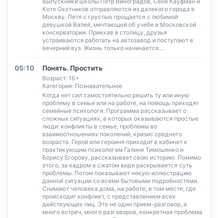
Выпускники школы Петр Виноградов, Сеня Кауфман и
Котя Охотников отправляются из далекого города в
Москву. Петя с грустью прощается с любимой
девушкой Валей, мечтающей об учебе в Московской
консерватории. Приехав в столицу, друзья
устраиваются работать на автозавод и поступают в
вечерний вуз. Жизнь только начинается...
05:10
Понять. Простить
Возраст: 16+
Категория: Познавательное
Когда нет сил самостоятельно решить ту или иную
проблему в семье или на работе, на помощь приходят
семейные психологи. Программа рассказывает о
сложных ситуациях, в которых оказываются простые
люди: конфликты в семье, проблемы во
взаимоотношениях поколений, кризис среднего
возраста. Герой или героиня приходит в кабинет к
практикующим психологам Галине Тимошенко и
Борису Егорову, рассказывает свою историю. Помимо
этого, за кадром в сжатом виде раскрывается суть
проблемы. Потом показывают некую иллюстрацию
данной ситуации со всеми бытовыми подробностями.
Снимают человека дома, на работе, в том месте, где
происходит конфликт, с представлением всех
действующих лиц. Это не один прием-разговор, а
много встреч, много разговоров, конкретная проблема