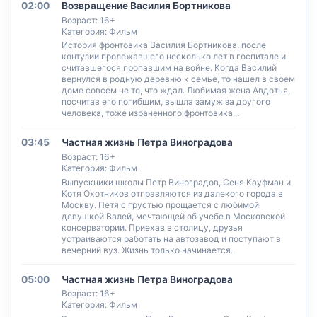
02:00
Возвращение Василия Бортникова
Возраст: 16+
Категория: Фильм
История фронтовика Василия Бортникова, после
контузии пролежавшего несколько лет в госпитале и
считавшегося пропавшим на войне. Когда Василий
вернулся в родную деревню к семье, то нашел в своем
доме совсем не то, что ждал. Любимая жена Авдотья,
посчитав его погибшим, вышла замуж за другого
человека, тоже израненного фронтовика...
03:45
Частная жизнь Петра Виноградова
Возраст: 16+
Категория: Фильм
Выпускники школы Петр Виноградов, Сеня Кауфман и
Котя Охотников отправляются из далекого города в
Москву. Петя с грустью прощается с любимой
девушкой Валей, мечтающей об учебе в Московской
консерватории. Приехав в столицу, друзья
устраиваются работать на автозавод и поступают в
вечерний вуз. Жизнь только начинается...
05:00
Частная жизнь Петра Виноградова
Возраст: 16+
Категория: Фильм