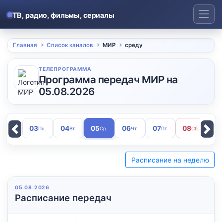
Skip
to
ТВ, радио, фильмы, сериалы
content
Главная
Список каналов
МИР
среду
ТЕЛЕПРОГРАММА
Программа передач МИР на
05.08.2026
03
04
05
06
07
08
0
Пн.
Вт.
Ср.
Чт.
Пт.
Сб.
Previous
Next
Расписание на неделю
05.08.2026
Расписание передач