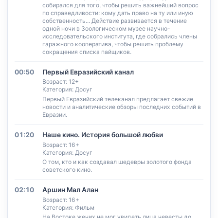
собирался для того, чтобы решить важнейший вопрос
по справедливости: кому дать право на ту или иную
собственность... Действие развивается в течение
одной ночи в Зоологическом музее научно-
исследовательского института, где собрались члены
гаражного кооператива, чтобы решить проблему
сокращения списка пайщиков.
00:50
Первый Евразийский канал
Возраст: 12+
Категория: Досуг
Первый Евразийский телеканал предлагает свежие
новости и аналитические обзоры последних событий в
Евразии.
01:20
Наше кино. История большой любви
Возраст: 16+
Категория: Досуг
О том, кто и как создавал шедевры золотого фонда
советского кино.
02:10
Аршин Мал Алан
Возраст: 16+
Категория: Фильм
На Востоке жених не мог увидеть лица невесты до