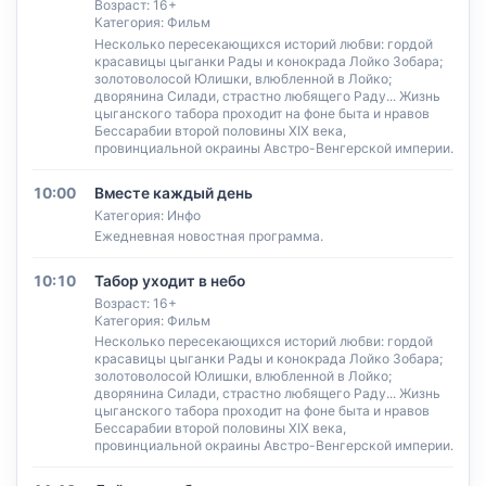
Возраст: 16+
Категория: Фильм
Несколько пересекающихся историй любви: гордой
красавицы цыганки Рады и конокрада Лойко Зобара;
золотоволосой Юлишки, влюбленной в Лойко;
дворянина Силади, страстно любящего Раду... Жизнь
цыганского табора проходит на фоне быта и нравов
Бессарабии второй половины XIX века,
провинциальной окраины Австро-Венгерской империи.
10:00
Вместе каждый день
Категория: Инфо
Ежедневная новостная программа.
10:10
Табор уходит в небо
Возраст: 16+
Категория: Фильм
Несколько пересекающихся историй любви: гордой
красавицы цыганки Рады и конокрада Лойко Зобара;
золотоволосой Юлишки, влюбленной в Лойко;
дворянина Силади, страстно любящего Раду... Жизнь
цыганского табора проходит на фоне быта и нравов
Бессарабии второй половины XIX века,
провинциальной окраины Австро-Венгерской империи.