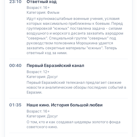
23:10
Ответный ход
Возраст: 16+
Категория: Фильм
Идут крупномасштабные военные учения, условия
которых максимально приближены к боевым. Перед
группировкой "южных" поставлена задача - силами
воздушного и морского десанта захватить аэродром
"северных". Специальной группе "северных" под
руководством полковника Морошкина удается
захватить секретные материалы "южных". Теперь
ответный ход за ними.
00:40
Первый Евразийский канал
Возраст: 12+
Категория: Досуг
Первый Евразийский телеканал предлагает свежие
новости и аналитические обзоры последних событий в
Евразии.
01:35
Наше кино. История большой любви
Возраст: 16+
Категория: Досуг
О том, кто и как создавал шедевры золотого фонда
советского кино.