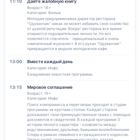
11:10
Дайте жалобную книгу
Возраст: 16+
Категория: Фильм
Молодая предприимчивая директор ресторана
"Одуванчик" никак не может избавить свое хозяйство
от дурной репутации. Вокруг ресторана все время
отираются подозрительные личности. Но вот
появляется спаситель - принципиальный и очень
симпатичный журналист. В его руках "Одуванчик"
превращается в модное молодежное кафе.
13:00
Вместе каждый день
Категория: Инфо
Ежедневная новостная программа.
13:15
Мировое соглашение
Возраст: 16+
Категория: Инфо
Поиск компромисса и переговоры проходят в студии
программы за круглым столом. Каждая сторона
доказывает свои преимущественные права с помощью
документов и свидетелей. В каждой программе 3
истории личного характера - конфликты между
родственниками, друзьями, бывшими возлюбленными.
Споры в рамках семейного и гражданского кодексов.
Дележ детей, определение отцовства, раздел