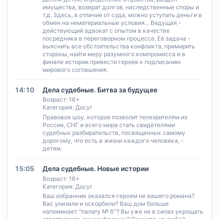
имущества, возврат долгов, наследственные споры и
т.д. Здесь, в отличие от суда, можно уступать деньги в
обмен на нематериальные условия... Ведущая -
действующий адвокат с опытом в качестве
посредника в переговорном процессе. Её задача -
выяснить все обстоятельства конфликта, примирить
стороны, найти меру разумного компромисса и в
финале истории привести героев к подписанию
мирового соглашения.
14:10
Дела судебные. Битва за будущее
Возраст: 16+
Категория: Досуг
Правовое шоу, которое позволит телезрителям из
России, СНГ и всего мира стать свидетелями
судебных разбирательств, посвященных самому
дорогому, что есть в жизни каждого человека, -
детям.
15:05
Дела судебные. Новые истории
Возраст: 16+
Категория: Досуг
Ваш избранник оказался героем не вашего романа?
Вас унизили и оскорбили? Ваш дом больше
напоминает "палату № 6"? Вы уже не в силах укрощать