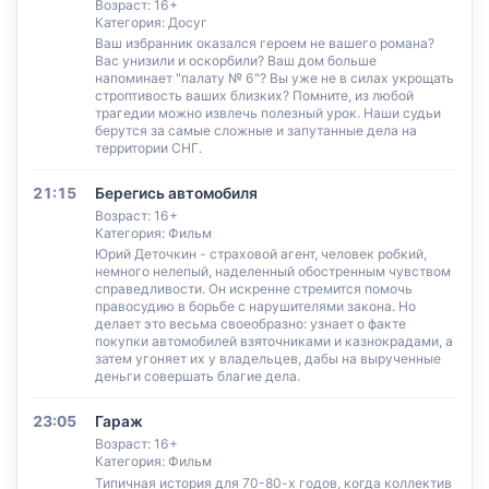
Возраст: 16+
Категория: Досуг
Ваш избранник оказался героем не вашего романа?
Вас унизили и оскорбили? Ваш дом больше
напоминает "палату № 6"? Вы уже не в силах укрощать
строптивость ваших близких? Помните, из любой
трагедии можно извлечь полезный урок. Наши судьи
берутся за самые сложные и запутанные дела на
территории СНГ.
21:15
Берегись автомобиля
Возраст: 16+
Категория: Фильм
Юрий Деточкин - страховой агент, человек робкий,
немного нелепый, наделенный обостренным чувством
справедливости. Он искренне стремится помочь
правосудию в борьбе с нарушителями закона. Но
делает это весьма своеобразно: узнает о факте
покупки автомобилей взяточниками и казнокрадами, а
затем угоняет их у владельцев, дабы на вырученные
деньги совершать благие дела.
23:05
Гараж
Возраст: 16+
Категория: Фильм
Типичная история для 70-80-х годов, когда коллектив